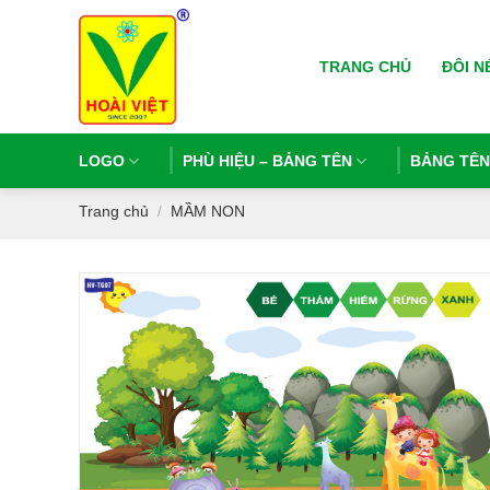
Bỏ
qua
TRANG CHỦ
ĐÔI N
nội
dung
LOGO
PHÙ HIỆU – BẢNG TÊN
BẢNG TÊ
Trang chủ
MẦM NON
/