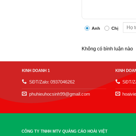
Anh
Chị
Không có bình luận nào
KINH DOANH 1
KINH DOA
SĐT/Zalo: 0937046262
SĐT/Za
phuhieuhocsinh99@gmail.com
hoaivi
CÔNG TY TNHH MTV QUẢNG CÁO HOÀI VIỆT