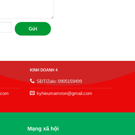
Gửi
KINH DOANH 4
SĐT/Zalo: 0905159499
.com
kyhieumamnon@gmail.com
Mạng xã hội