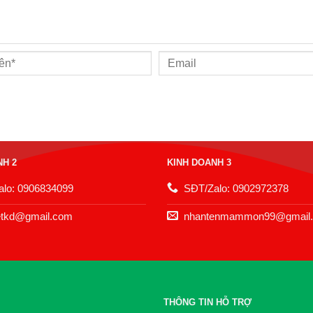
NH 2
KINH DOANH 3
lo: 0906834099
SĐT/Zalo: 0902972378
etkd@gmail.com
nhantenmammon99@gmail
THÔNG TIN HỖ TRỢ