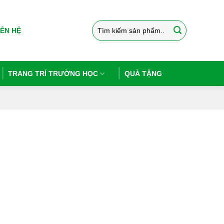
Tìm
IÊN HỆ
kiếm:
TRANG TRÍ TRƯỜNG HỌC
QUÀ TẶNG