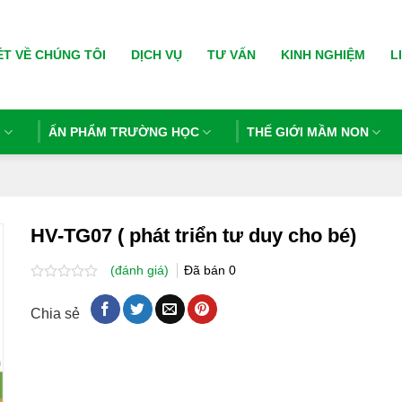
ÉT VỀ CHÚNG TÔI
DỊCH VỤ
TƯ VẤN
KINH NGHIỆM
L
N
ẤN PHẨM TRƯỜNG HỌC
THẾ GIỚI MẦM NON
HV-TG07 ( phát triển tư duy cho bé)
(đánh giá)
Đã bán
0
Được
xếp
Chia sẻ
hạng
0.0
5
sao