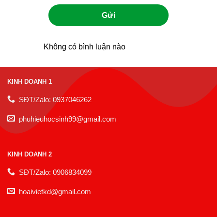
Gửi
Không có bình luận nào
KINH DOANH 1
SĐT/Zalo: 0937046262
phuhieuhocsinh99@gmail.com
KINH DOANH 2
SĐT/Zalo: 0906834099
hoaivietkd@gmail.com