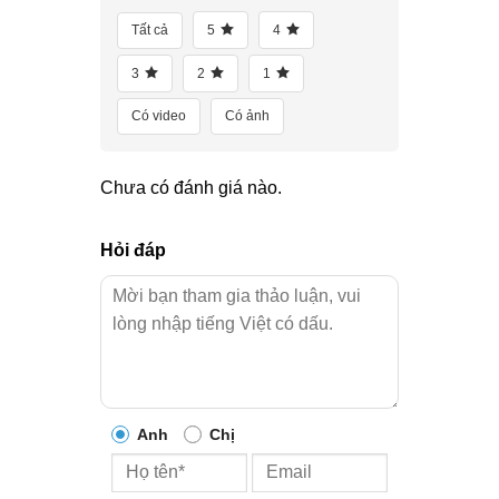
Tất cả
5
4
3
2
1
Có video
Có ảnh
Chưa có đánh giá nào.
Hỏi đáp
Anh
Chị