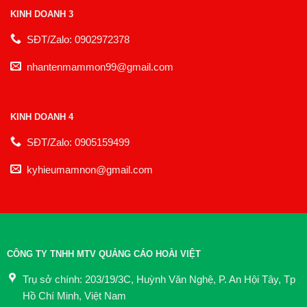
KINH DOANH 3
SĐT/Zalo: 0902972378
nhantenmammon99@gmail.com
KINH DOANH 4
SĐT/Zalo: 0905159499
kyhieumamnon@gmail.com
CÔNG TY TNHH MTV QUẢNG CÁO HOÀI VIỆT
Trụ sở chính: 203/19/3C, Huỳnh Văn Nghệ, P. An Hội Tây, Tp
Hồ Chí Minh, Việt Nam