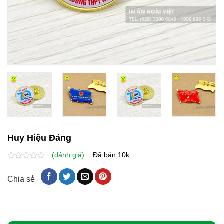
Huy Hiệu Đảng
(đánh giá)
Đã bán
10k
Được
xếp
Chia sẻ
hạng
0.0
5
sao