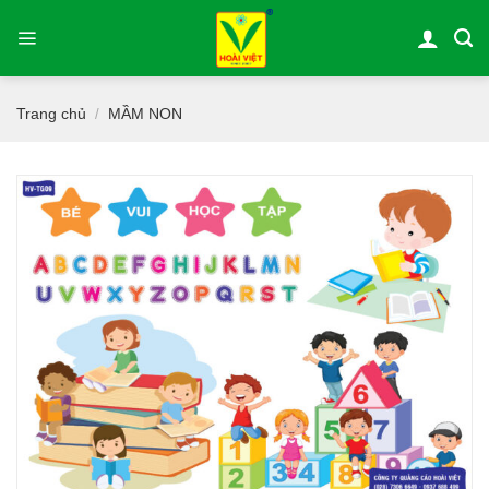
Bỏ
qua
nội
dung
Trang chủ
MẦM NON
/