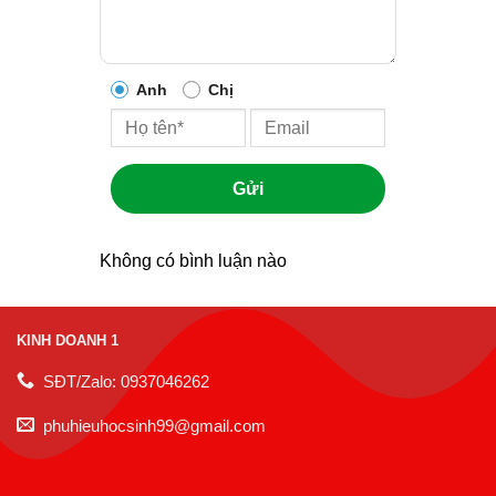
Anh
Chị
Gửi
Không có bình luận nào
KINH DOANH 1
SĐT/Zalo: 0937046262
phuhieuhocsinh99@gmail.com