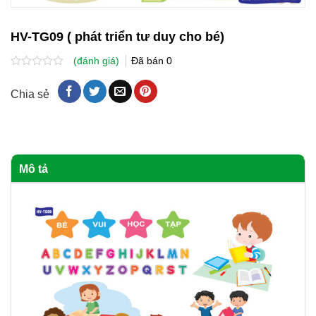
HV-TG09 ( phát triển tư duy cho bé)
(đánh giá)
Đã bán
0
Được
xếp
Chia sẻ
hạng
0.0
5
sao
Mô tả