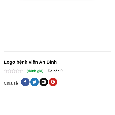
Logo bệnh viện An Bình
(đánh giá)
Đã bán
0
Được
xếp
Chia sẻ
hạng
0.0
5
sao