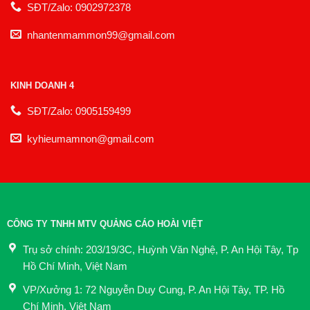
SĐT/Zalo: 0902972378
nhantenmammon99@gmail.com
KINH DOANH 4
SĐT/Zalo: 0905159499
kyhieumamnon@gmail.com
CÔNG TY TNHH MTV QUẢNG CÁO HOÀI VIỆT
Trụ sở chính: 203/19/3C, Huỳnh Văn Nghệ, P. An Hội Tây, Tp
Hồ Chí Minh, Việt Nam
VP/Xưởng 1: 72 Nguyễn Duy Cung, P. An Hội Tây, TP. Hồ
Chí Minh, Việt Nam