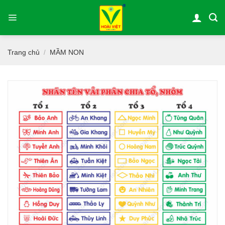
Bỏ
qua
nội
dung
Trang chủ
MẦM NON
/