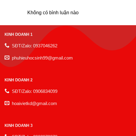
Không có bình luận nào
KINH DOANH 1
SĐT/Zalo: 0937046262
phuhieuhocsinh99@gmail.com
KINH DOANH 2
SĐT/Zalo: 0906834099
hoaivietkd@gmail.com
KINH DOANH 3