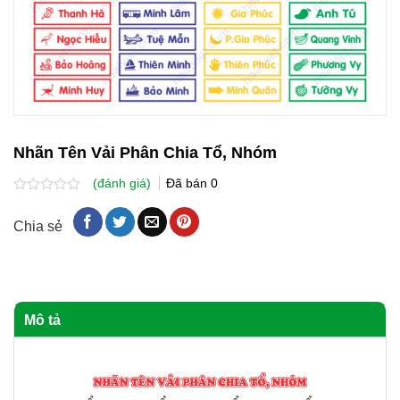
Nhãn Tên Vải Phân Chia Tổ, Nhóm
(đánh giá)
Đã bán
0
Được
xếp
Chia sẻ
hạng
0.0
5
sao
Mô tả