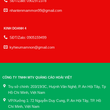
SĐT/Zalo: 0902972378
nhantenmammon99@gmail.com
KINH DOANH 4
SĐT/Zalo: 0905159499
kyhieumamnon@gmail.com
CÔNG TY TNHH MTV QUẢNG CÁO HOÀI VIỆT
Trụ sở chính: 203/19/3C, Huỳnh Văn Nghệ, P. An Hội Tây, Tp
Hồ Chí Minh, Việt Nam
VP/Xưởng 1: 72 Nguyễn Duy Cung, P. An Hội Tây, TP. Hồ
Chí Minh, Việt Nam