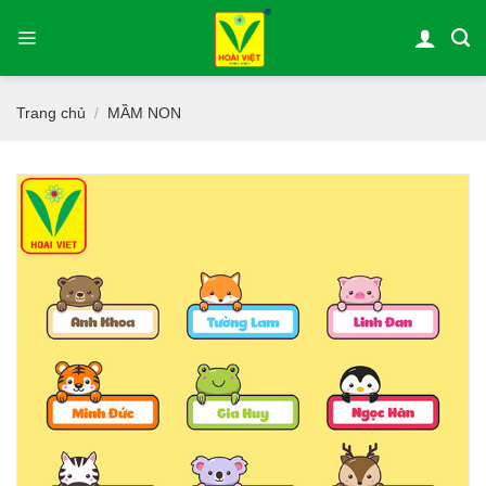
Bỏ
qua
nội
dung
Trang chủ
MẦM NON
/