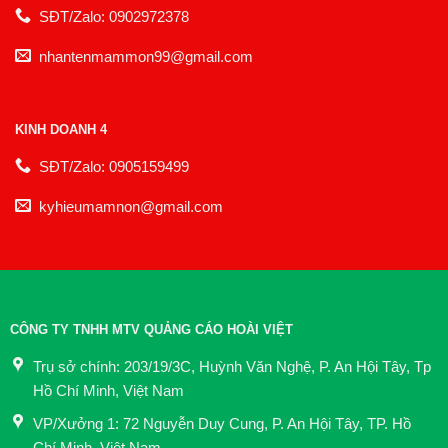
SĐT/Zalo: 0902972378
nhantenmammon99@gmail.com
KINH DOANH 4
SĐT/Zalo: 0905159499
kyhieumamnon@gmail.com
CÔNG TY TNHH MTV QUẢNG CÁO HOÀI VIỆT
Trụ sở chính: 203/19/3C, Huỳnh Văn Nghệ, P. An Hội Tây, Tp
Hồ Chí Minh, Việt Nam
VP/Xưởng 1: 72 Nguyễn Duy Cung, P. An Hội Tây, TP. Hồ
Chí Minh, Việt Nam