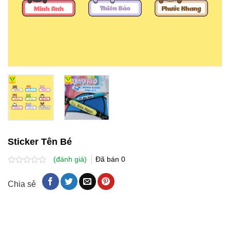
Sticker Tên Bé
(đánh giá)
Đã bán
0
Được
xếp
Chia sẻ
hạng
0.0
5
sao