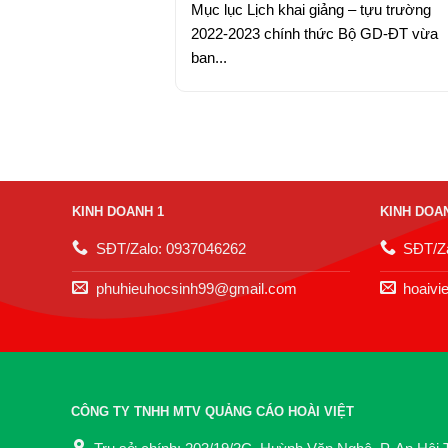
Mục lục Lịch khai giảng – tựu trường
2022-2023 chính thức Bộ GD-ĐT vừa
ban...
KINH DOANH 1
KINH DOA
SĐT/Zalo: 0937046262
SĐT/Za
phuhieuhocsinh99@gmail.com
hoaivi
CÔNG TY TNHH MTV QUẢNG CÁO HOÀI VIỆT