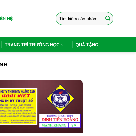
Tìm
IÊN HỆ
kiếm:
TRANG TRÍ TRƯỜNG HỌC
QUÀ TẶNG
INH