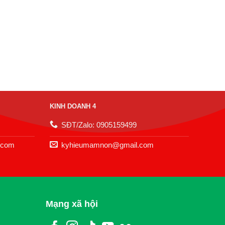
KINH DOANH 4
SĐT/Zalo: 0905159499
.com
kyhieumamnon@gmail.com
Mạng xã hội