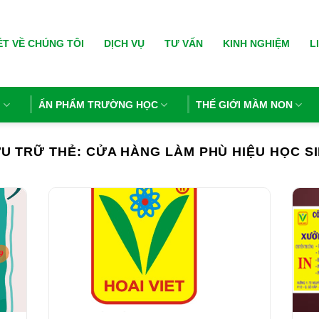
ÉT VỀ CHÚNG TÔI
DỊCH VỤ
TƯ VẤN
KINH NGHIỆM
L
N
ẤN PHẨM TRƯỜNG HỌC
THẾ GIỚI MẦM NON
U TRỮ THẺ:
CỬA HÀNG LÀM PHÙ HIỆU HỌC S