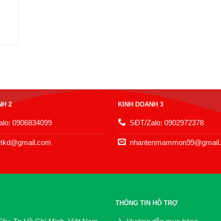
NH 2
KINH DOANH 3
lo: 0906834099
SĐT/Zalo: 0902972378
etkd@gmail.com
nhantenmammon99@gmail
THÔNG TIN HỖ TRỢ