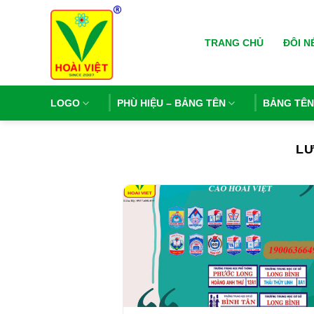
Bỏ
qua
TRANG CHỦ
ĐÔI N
nội
dung
LOGO
PHÙ HIỆU – BẢNG TÊN
BẢNG TÊ
LƯ