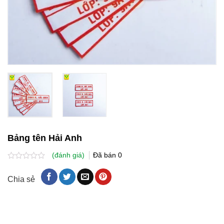
Bảng tên Hải Anh
(đánh giá)
Đã bán
0
Được
xếp
Chia sẻ
hạng
0.0
5
sao