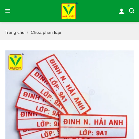
Bỏ
qua
nội
dung
Trang chủ
Chưa phân loại
/