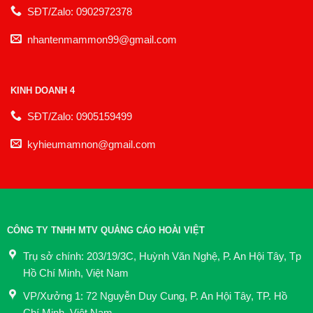
SĐT/Zalo: 0902972378
nhantenmammon99@gmail.com
KINH DOANH 4
SĐT/Zalo: 0905159499
kyhieumamnon@gmail.com
CÔNG TY TNHH MTV QUẢNG CÁO HOÀI VIỆT
Trụ sở chính: 203/19/3C, Huỳnh Văn Nghệ, P. An Hội Tây, Tp
Hồ Chí Minh, Việt Nam
VP/Xưởng 1: 72 Nguyễn Duy Cung, P. An Hội Tây, TP. Hồ
Chí Minh, Việt Nam