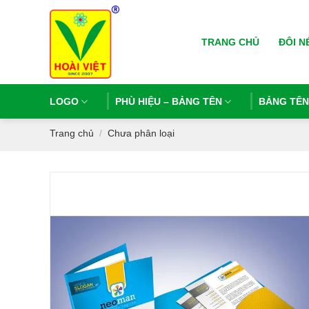
Bỏ
qua
TRANG CHỦ
ĐÔI N
nội
dung
LOGO
PHÙ HIỆU – BẢNG TÊN
BẢNG TÊ
Trang chủ
Chưa phân loại
/