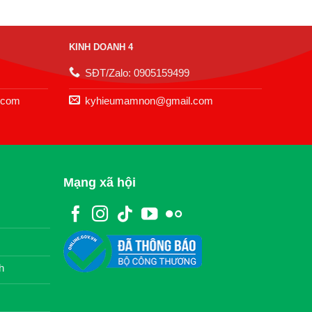
KINH DOANH 4
SĐT/Zalo: 0905159499
.com
kyhieumamnon@gmail.com
Mạng xã hội
h