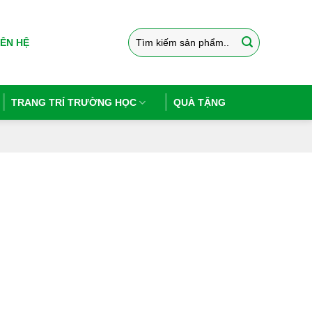
Tìm
IÊN HỆ
kiếm:
TRANG TRÍ TRƯỜNG HỌC
QUÀ TẶNG