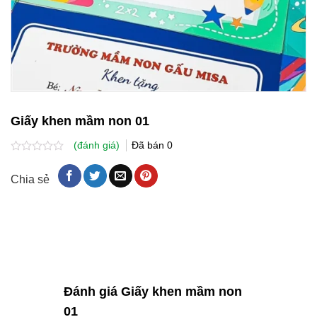
Giấy khen mầm non 01
(đánh giá)
Đã bán
0
Được
xếp
Chia sẻ
hạng
0.0
5
sao
Đánh giá Giấy khen mầm non
01