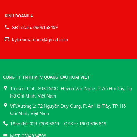
KINH DOANH 4
SĐT/Zalo: 0905159499
kyhieumamnon@gmail.com
CÔNG TY TNHH MTV QUẢNG CÁO HOÀI VIỆT
Trụ sở chính: 203/19/3C, Huỳnh Văn Nghệ, P. An Hội Tây, Tp
Hồ Chí Minh, Việt Nam
VP/Xưởng 1: 72 Nguyễn Duy Cung, P. An Hội Tây, TP. Hồ
Chí Minh, Việt Nam
Tổng đài: 028 7306 6649 – CSKH: 1900 636 649
MST: 0304934509