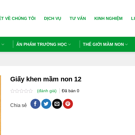
ÉT VỀ CHÚNG TÔI
DỊCH VỤ
TƯ VẤN
KINH NGHIỆM
L
N
ẤN PHẨM TRƯỜNG HỌC
THẾ GIỚI MẦM NON
Giấy khen mầm non 12
(đánh giá)
Đã bán
0
Được
xếp
Chia sẻ
hạng
0.0
5
sao