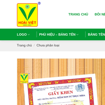
Bỏ
qua
TRANG CHỦ
ĐÔI N
nội
dung
LOGO
PHÙ HIỆU – BẢNG TÊN
BẢNG TÊ
Trang chủ
Chưa phân loại
/