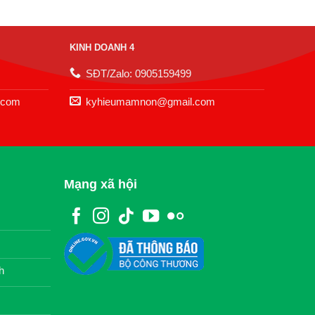
KINH DOANH 4
SĐT/Zalo: 0905159499
.com
kyhieumamnon@gmail.com
Mạng xã hội
h