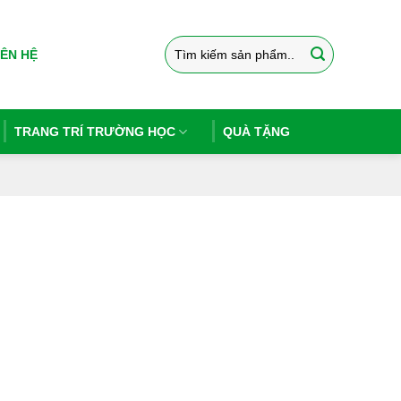
Tìm
IÊN HỆ
kiếm:
TRANG TRÍ TRƯỜNG HỌC
QUÀ TẶNG