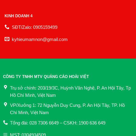
KINH DOANH 4
SĐT/Zalo: 0905159499
kyhieumamnon@gmail.com
CÔNG TY TNHH MTV QUẢNG CÁO HOÀI VIỆT
Trụ sở chính: 203/19/3C, Huỳnh Văn Nghệ, P. An Hội Tây, Tp
Hồ Chí Minh, Việt Nam
VP/Xưởng 1: 72 Nguyễn Duy Cung, P. An Hội Tây, TP. Hồ
Chí Minh, Việt Nam
Tổng đài: 028 7306 6649 – CSKH: 1900 636 649
MST: 0304934509