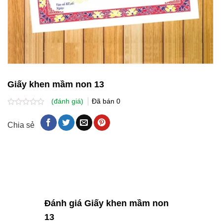
Giấy khen mầm non 13
(đánh giá)
Đã bán
0
Được
xếp
Chia sẻ
hạng
0.0
5
sao
Đánh giá Giấy khen mầm non
13