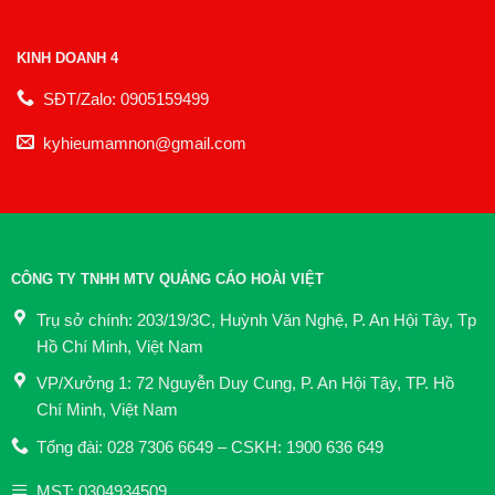
KINH DOANH 4
SĐT/Zalo: 0905159499
kyhieumamnon@gmail.com
CÔNG TY TNHH MTV QUẢNG CÁO HOÀI VIỆT
Trụ sở chính: 203/19/3C, Huỳnh Văn Nghệ, P. An Hội Tây, Tp
Hồ Chí Minh, Việt Nam
VP/Xưởng 1: 72 Nguyễn Duy Cung, P. An Hội Tây, TP. Hồ
Chí Minh, Việt Nam
Tổng đài: 028 7306 6649 – CSKH: 1900 636 649
MST: 0304934509