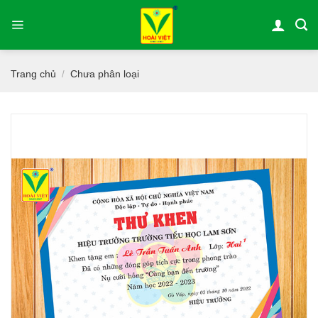
Bỏ
qua
nội
dung
Trang chủ
Chưa phân loại
/