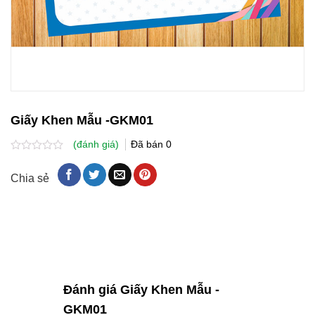
Giấy Khen Mẫu -GKM01
(đánh giá)
Đã bán
0
Được
xếp
Chia sẻ
hạng
0.0
5
sao
Đánh giá Giấy Khen Mẫu -
GKM01