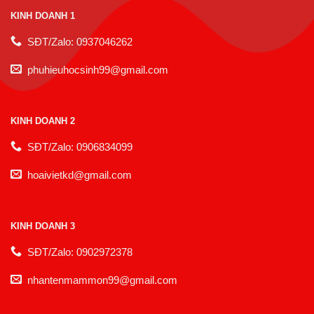
KINH DOANH 1
SĐT/Zalo: 0937046262
phuhieuhocsinh99@gmail.com
KINH DOANH 2
SĐT/Zalo: 0906834099
hoaivietkd@gmail.com
KINH DOANH 3
SĐT/Zalo: 0902972378
nhantenmammon99@gmail.com