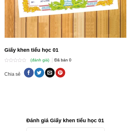
Giấy khen tiểu học 01
(đánh giá)
Đã bán
0
Được
xếp
Chia sẻ
hạng
0.0
5
sao
Đánh giá Giấy khen tiểu học 01