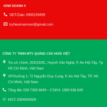
KINH DOANH 4
SĐT/Zalo: 0905159499
kyhieumamnon@gmail.com
CÔNG TY TNHH MTV QUẢNG CÁO HOÀI VIỆT
Trụ sở chính: 203/19/3C, Huỳnh Văn Nghệ, P. An Hội Tây, Tp
Hồ Chí Minh, Việt Nam
VP/Xưởng 1: 72 Nguyễn Duy Cung, P. An Hội Tây, TP. Hồ
Chí Minh, Việt Nam
Tổng đài: 028 7306 6649 – CSKH: 1900 636 649
MST: 0304934509