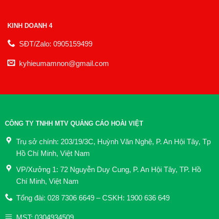
KINH DOANH 4
SĐT/Zalo: 0905159499
kyhieumamnon@gmail.com
CÔNG TY TNHH MTV QUẢNG CÁO HOÀI VIỆT
Trụ sở chính: 203/19/3C, Huỳnh Văn Nghệ, P. An Hội Tây, Tp
Hồ Chí Minh, Việt Nam
VP/Xưởng 1: 72 Nguyễn Duy Cung, P. An Hội Tây, TP. Hồ
Chí Minh, Việt Nam
Tổng đài: 028 7306 6649 – CSKH: 1900 636 649
MST: 0304934509