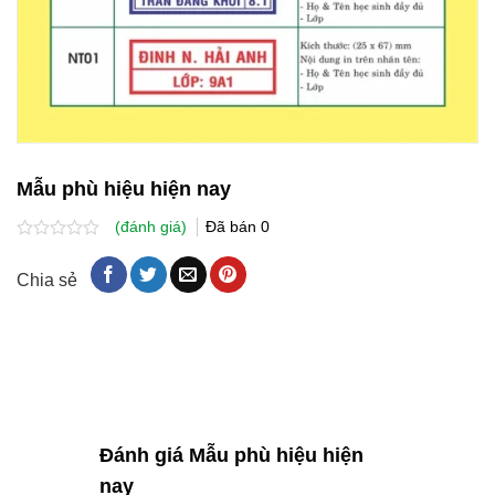
Mẫu phù hiệu hiện nay
(đánh giá)
Đã bán
0
Được
xếp
Chia sẻ
hạng
0.0
5
sao
Đánh giá Mẫu phù hiệu hiện
nay