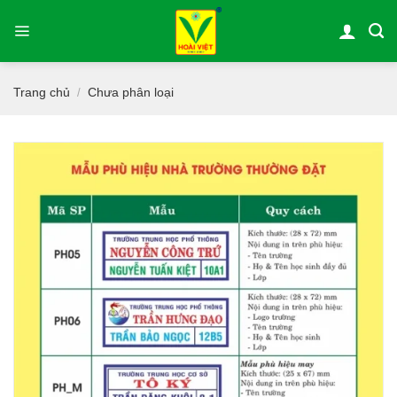
Bỏ
qua
nội
dung
Trang chủ
Chưa phân loại
/