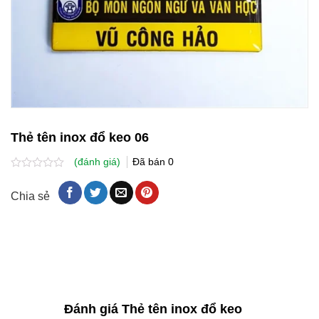
Thẻ tên inox đổ keo 06
(đánh giá)
Đã bán
0
Được
xếp
Chia sẻ
hạng
0.0
5
sao
Đánh giá Thẻ tên inox đổ keo