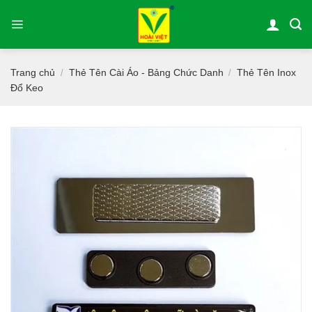
Bỏ
qua
nội
dung
Trang chủ
Thẻ Tên Cài Áo - Bảng Chức Danh
Thẻ Tên Inox
/
/
Đổ Keo