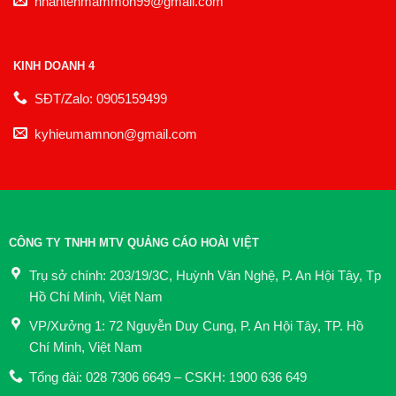
nhantenmammon99@gmail.com
KINH DOANH 4
SĐT/Zalo: 0905159499
kyhieumamnon@gmail.com
CÔNG TY TNHH MTV QUẢNG CÁO HOÀI VIỆT
Trụ sở chính: 203/19/3C, Huỳnh Văn Nghệ, P. An Hội Tây, Tp
Hồ Chí Minh, Việt Nam
VP/Xưởng 1: 72 Nguyễn Duy Cung, P. An Hội Tây, TP. Hồ
Chí Minh, Việt Nam
Tổng đài: 028 7306 6649 – CSKH: 1900 636 649