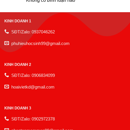
Không có bình luận nào
KINH DOANH 1
SĐT/Zalo: 0937046262
phuhieuhocsinh99@gmail.com
KINH DOANH 2
SĐT/Zalo: 0906834099
hoaivietkd@gmail.com
KINH DOANH 3
SĐT/Zalo: 0902972378