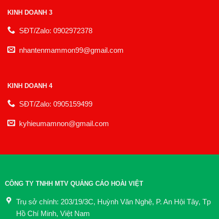
KINH DOANH 3
SĐT/Zalo: 0902972378
nhantenmammon99@gmail.com
KINH DOANH 4
SĐT/Zalo: 0905159499
kyhieumamnon@gmail.com
CÔNG TY TNHH MTV QUẢNG CÁO HOÀI VIỆT
Trụ sở chính: 203/19/3C, Huỳnh Văn Nghệ, P. An Hội Tây, Tp
Hồ Chí Minh, Việt Nam