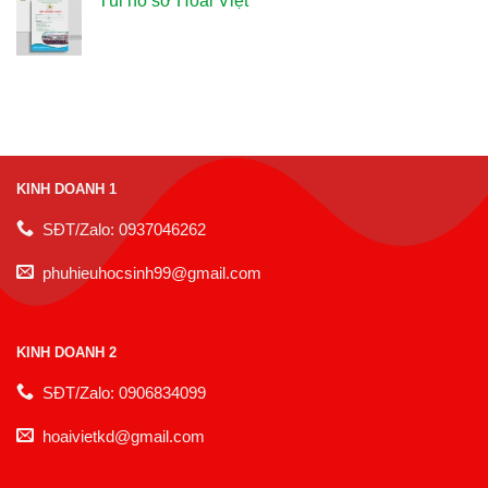
Túi hồ sơ Hoài Việt
KINH DOANH 1
SĐT/Zalo: 0937046262
phuhieuhocsinh99@gmail.com
KINH DOANH 2
SĐT/Zalo: 0906834099
hoaivietkd@gmail.com